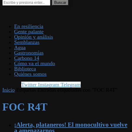
En resiliencia
Gente palante
Opinión y análisis
Semblanzas
Agua
Gastronomías
Carbono 14
Cómo va el mundo
Biblioteca
Quiénes somos
Twitter
Instagram
Telegram
Inicio
Etiquetas
Entradas etiquetadas con "FOC R4T"
FOC R4T
¡Alerta, plataneros! El monocultivo vuelve
a amenazarnos