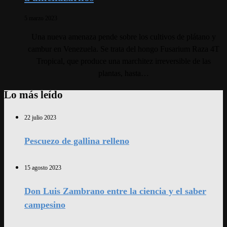
5 marzo 2023
Una nueva amenaza pende sobre los cultivos de plátano y
cambur en Venezuela. Se trata del hongo Fusarium Raza 4T
Tropical, que produce una marchitez irreversible de las
plantas, hasta…
Lo más leído
22 julio 2023
Pescuezo de gallina relleno
15 agosto 2023
Don Luis Zambrano entre la ciencia y el saber
campesino