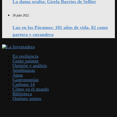
La dama oculta: Gisela Barrios de Sellier
30 julio 2022
Luz en los Páramos: 101 años de vida, 82 como
partera y curandera
En resiliencia
Gente palante
Opinión y análisis
Semblanzas
Agua
Gastronomías
Carbono 14
Cómo va el mundo
Biblioteca
Quiénes somos