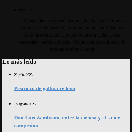
4 octubre 2023
La Inventadera estuvo en el momento crucial del combate
contra el coral invasor Unomia stolonifera, en Mochima.
Aquí, la crónica de la exitosa incursión de la ciencia
venezolana contra el flagelo. Cuarta entrega de la serie de
reportajes sobre el coral
Lo más leído
22 julio 2023
Pescuezo de gallina relleno
15 agosto 2023
Don Luis Zambrano entre la ciencia y el saber
campesino