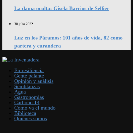
La dama oculta: Gisela Barrios de Sellier
30 julio 2022
Luz en los Páramos: 101 años de vida, 82 como
partera y curandera
En resiliencia
Gente palante
Opinión y análisis
Semblanzas
Agua
Gastronomías
Carbono 14
Cómo va el mundo
Biblioteca
Quiénes somos