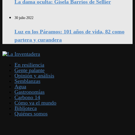
La dama oculta: Gisela Barrios de Sellier
30 julio 2022
Luz en los Páramos: 101 años de vida, 82 como
partera y curandera
En resiliencia
Gente palante
Opinión y análisis
Semblanzas
Agua
Gastronomías
Carbono 14
Cómo va el mundo
Biblioteca
Quiénes somos