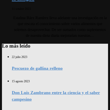
11 octubre 2023
Estalina Báez Ramírez lleva adelante una investigación en la
que rescata el conocimiento sobre varios alimentos que
solemos desaprovechar. De ser sumados como suplementos
de nuestra dieta diaria mejorarían nuestras…
Lo más leído
22 julio 2023
Pescuezo de gallina relleno
15 agosto 2023
Don Luis Zambrano entre la ciencia y el saber
campesino