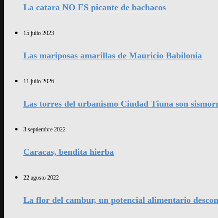
La catara NO ES picante de bachacos
15 julio 2023
Las mariposas amarillas de Mauricio Babilonia
11 julio 2026
Las torres del urbanismo Ciudad Tiuna son sismorr
3 septiembre 2022
Caracas, bendita hierba
22 agosto 2022
La flor del cambur, un potencial alimentario desco