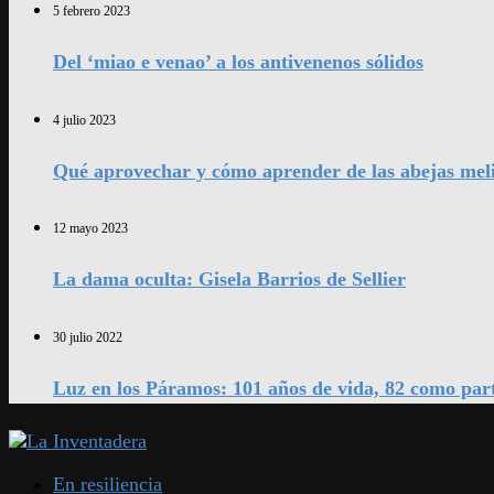
5 febrero 2023
Del ‘miao e venao’ a los antivenenos sólidos
4 julio 2023
Qué aprovechar y cómo aprender de las abejas mel
12 mayo 2023
La dama oculta: Gisela Barrios de Sellier
30 julio 2022
Luz en los Páramos: 101 años de vida, 82 como par
En resiliencia