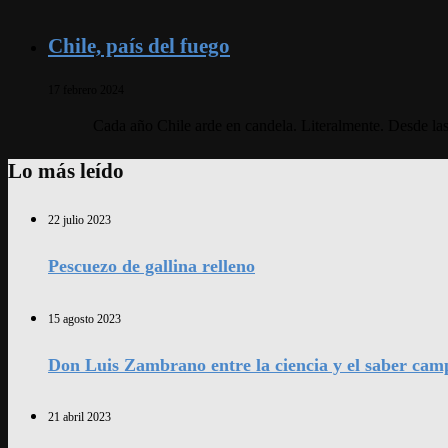
Chile, país del fuego
17 febrero 2024
Cada año Chile arde en candela. Literalmente. Desde las 
Lo más leído
22 julio 2023
Pescuezo de gallina relleno
15 agosto 2023
Don Luis Zambrano entre la ciencia y el saber cam
21 abril 2023