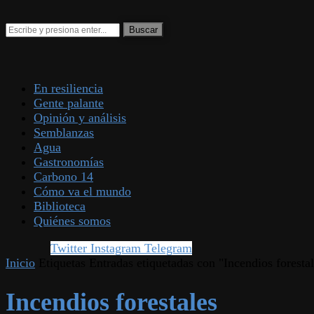
En resiliencia
Gente palante
Opinión y análisis
Semblanzas
Agua
Gastronomías
Carbono 14
Cómo va el mundo
Biblioteca
Quiénes somos
Twitter
Instagram
Telegram
Inicio
Etiquetas
Entradas etiquetadas con "Incendios foresta
Incendios forestales