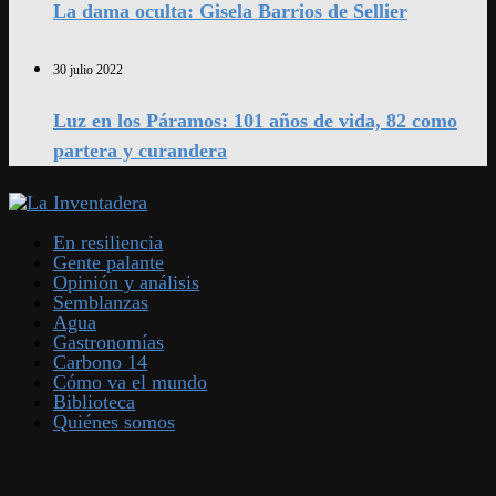
La dama oculta: Gisela Barrios de Sellier
30 julio 2022
Luz en los Páramos: 101 años de vida, 82 como
partera y curandera
En resiliencia
Gente palante
Opinión y análisis
Semblanzas
Agua
Gastronomías
Carbono 14
Cómo va el mundo
Biblioteca
Quiénes somos