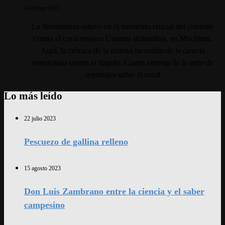
4 octubre 2023
La Inventadera estuvo en el momento crucial del combate
contra el coral invasor Unomia stolonifera, en Mochima.
Aquí, la crónica de la exitosa incursión de la ciencia
venezolana contra el flagelo. Cuarta entrega de la serie de
reportajes sobre el coral
Lo más leído
22 julio 2023
Pescuezo de gallina relleno
15 agosto 2023
Don Luis Zambrano entre la ciencia y el saber
campesino