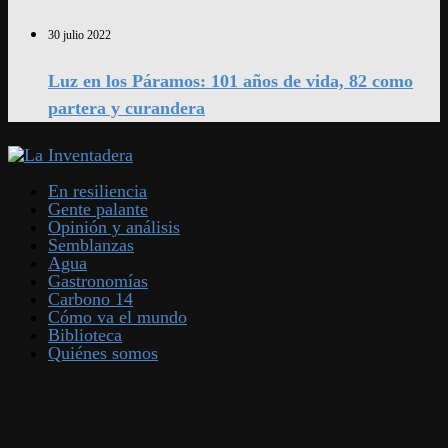
30 julio 2022
Luz en los Páramos: 101 años de vida, 82 como
partera y curandera
En resiliencia
Gente palante
Opinión y análisis
Semblanzas
Agua
Gastronomías
Carbono 14
Cómo va el mundo
Biblioteca
Quiénes somos