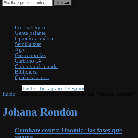
En resiliencia
Gente palante
Opinión y análisis
Semblanzas
Agua
Gastronomías
Carbono 14
Cómo va el mundo
Biblioteca
Quiénes somos
Twitter
Instagram
Telegram
Inicio
Etiquetas
Entradas etiquetadas con "Johana Rondón"
Johana Rondón
Combate contra Unomia: las fases que
vienen