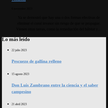
6 noviembre 2023
Ya se demostró que hay una o dos formas efectivas de
eliminar el coral invasor sin riesgo de que se propague.
Vienen otras tareas, como la remediación del hábitat y…
Lo más leído
22 julio 2023
Pescuezo de gallina relleno
15 agosto 2023
Don Luis Zambrano entre la ciencia y el saber
campesino
21 abril 2023