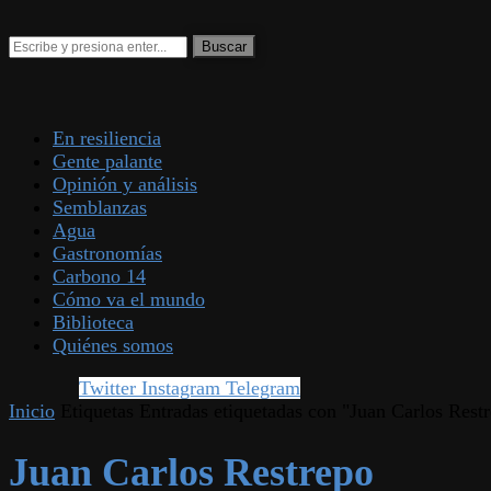
En resiliencia
Gente palante
Opinión y análisis
Semblanzas
Agua
Gastronomías
Carbono 14
Cómo va el mundo
Biblioteca
Quiénes somos
Twitter
Instagram
Telegram
Inicio
Etiquetas
Entradas etiquetadas con "Juan Carlos Rest
Juan Carlos Restrepo