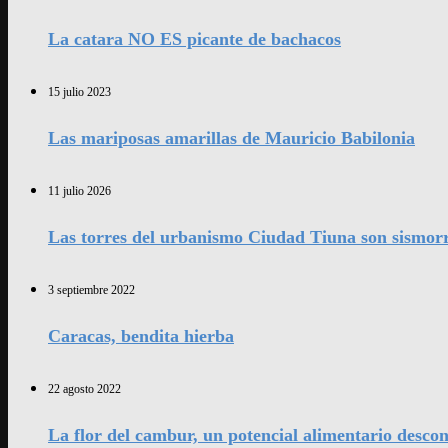
La catara NO ES picante de bachacos
15 julio 2023
Las mariposas amarillas de Mauricio Babilonia
11 julio 2026
Las torres del urbanismo Ciudad Tiuna son sismorr
3 septiembre 2022
Caracas, bendita hierba
22 agosto 2022
La flor del cambur, un potencial alimentario desco