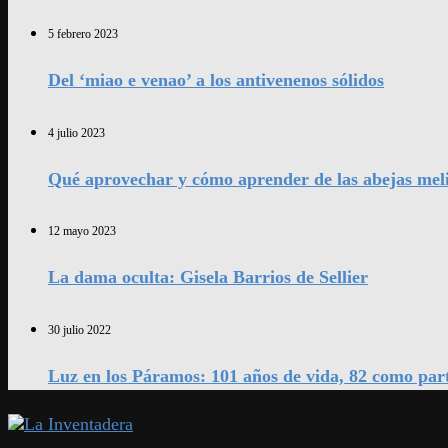
5 febrero 2023
Del ‘miao e venao’ a los antivenenos sólidos
4 julio 2023
Qué aprovechar y cómo aprender de las abejas mel
12 mayo 2023
La dama oculta: Gisela Barrios de Sellier
30 julio 2022
Luz en los Páramos: 101 años de vida, 82 como par