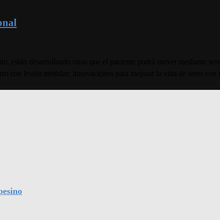
onal
ndo, están desarrollando otras que el paciente podrá mover mediante sens
ro con lesión medular: innovaciones para mejorar la vida de seres con 
pesino