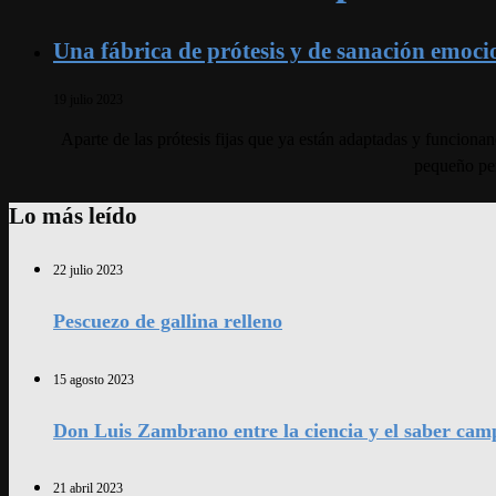
Una fábrica de prótesis y de sanación emoci
19 julio 2023
Aparte de las prótesis fijas que ya están adaptadas y funciona
pequeño per
Lo más leído
22 julio 2023
Pescuezo de gallina relleno
15 agosto 2023
Don Luis Zambrano entre la ciencia y el saber cam
21 abril 2023