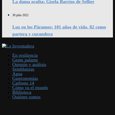
La dama oculta: Gisela Barrios de Sellier
30 julio 2022
Luz en los Páramos: 101 años de vida, 82 como
partera y curandera
En resiliencia
Gente palante
Opinión y análisis
Semblanzas
Agua
Gastronomías
Carbono 14
Cómo va el mundo
Biblioteca
Quiénes somos