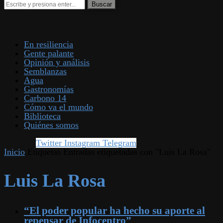
En resiliencia
Gente palante
Opinión y análisis
Semblanzas
Agua
Gastronomías
Carbono 14
Cómo va el mundo
Biblioteca
Quiénes somos
Twitter
Instagram
Telegram
Inicio
Etiquetas
Entradas etiquetadas con "Luis La Rosa"
Luis La Rosa
“El poder popular ha hecho su aporte al
repensar de Infocentro”