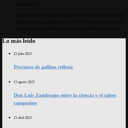
11 noviembre 2023
Cuando se aborda una categoria del conocimiento ésta tiene
múltiples aristas, algunas son evidentes y otras no tanto, más
bien son sutiles y el cambio climático no es la excepción…
Lo más leído
22 julio 2023
Pescuezo de gallina relleno
15 agosto 2023
Don Luis Zambrano entre la ciencia y el saber
campesino
21 abril 2023