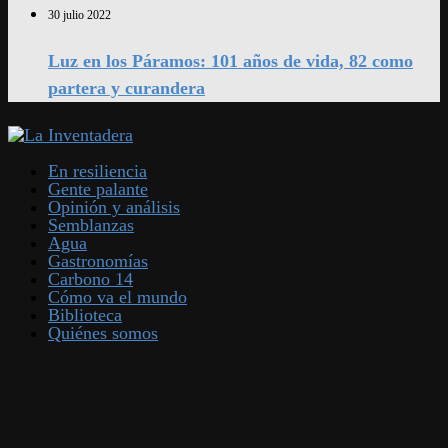
30 julio 2022
Luz en los Páramos: 101 años de vida, 82 como
partera y curandera
En resiliencia
Gente palante
Opinión y análisis
Semblanzas
Agua
Gastronomías
Carbono 14
Cómo va el mundo
Biblioteca
Quiénes somos