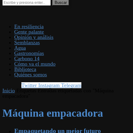
En resiliencia
Gente palante
Opinión y análisis
Semblanzas
Agua
Gastronomías
Carbono 14
Cómo va el mundo
Biblioteca
Quiénes somos
Twitter
Instagram
Telegram
Inicio
Etiquetas
Entradas etiquetadas con "Máquina
empacadora"
Máquina empacadora
Empaquetando un mejor futuro