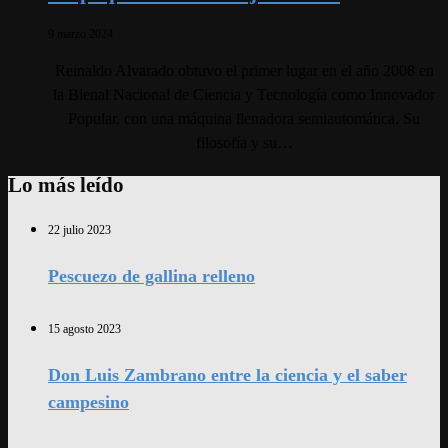
9 marzo 2024
Reinaldo Alvarado obtuvo el primer lugar en el año 2008 en
la Bienal Nacional de Ciencia y Tecnología como Innovador
Popular, con una máquina llenadora semiautomática. Su
filosofía y su…
Lo más leído
22 julio 2023
Pescuezo de gallina relleno
15 agosto 2023
Don Luis Zambrano entre la ciencia y el saber
campesino