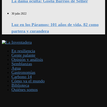
La dama oculta: Gisela Barrios de Sellier
30 julio 2022
Luz en los Páramos: 101 años de vida, 82 como
partera y curandera
En resiliencia
Gente palante
Opinión y análisis
Semblanzas
Agua
Gastronomías
Carbono 14
Cómo va el mundo
Biblioteca
Quiénes somos