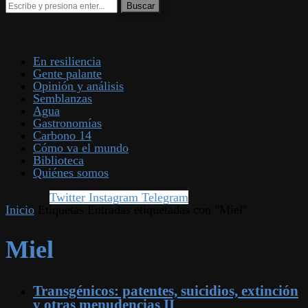
En resiliencia
Gente palante
Opinión y análisis
Semblanzas
Agua
Gastronomías
Carbono 14
Cómo va el mundo
Biblioteca
Quiénes somos
Twitter
Instagram
Telegram
Inicio
Etiquetas
Entradas etiquetadas con "Miel"
Miel
Transgénicos: patentes, suicidios, extinción
y otras menudencias II