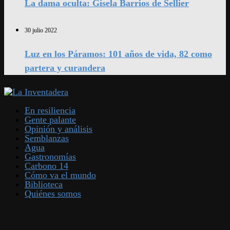
La dama oculta: Gisela Barrios de Sellier
30 julio 2022
Luz en los Páramos: 101 años de vida, 82 como
partera y curandera
En resiliencia
Gente palante
Opinión y análisis
Semblanzas
Agua
Gastronomías
Carbono 14
Cómo va el mundo
Biblioteca
Quiénes somos