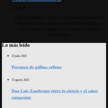
22 julio 2023
Como lo prometido es deuda, en la presente oportunidad les
hablaré un poco de la relación que tienen los transgénicos,
nuestros pueblos originarios y la extinción de algunas
especies. Pero…
Lo más leído
22 julio 2023
Pescuezo de gallina relleno
15 agosto 2023
Don Luis Zambrano entre la ciencia y el saber
campesino