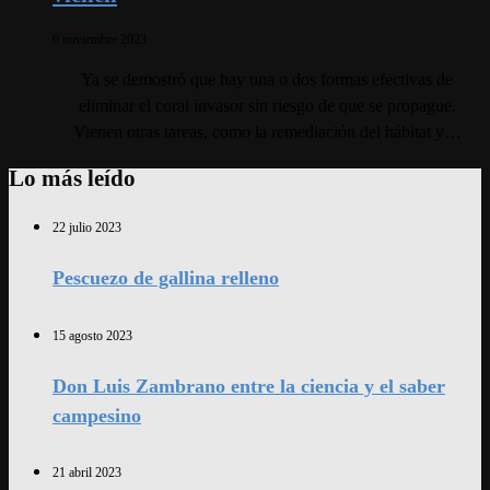
6 noviembre 2023
Ya se demostró que hay una o dos formas efectivas de
eliminar el coral invasor sin riesgo de que se propague.
Vienen otras tareas, como la remediación del hábitat y…
Lo más leído
22 julio 2023
Pescuezo de gallina relleno
15 agosto 2023
Don Luis Zambrano entre la ciencia y el saber
campesino
21 abril 2023