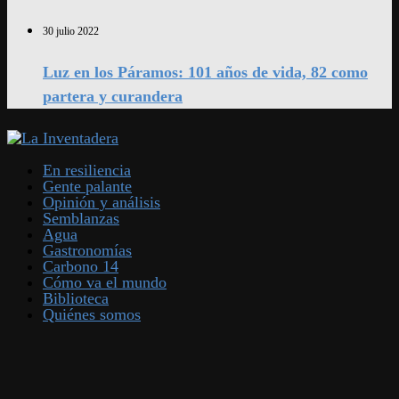
30 julio 2022
Luz en los Páramos: 101 años de vida, 82 como
partera y curandera
En resiliencia
Gente palante
Opinión y análisis
Semblanzas
Agua
Gastronomías
Carbono 14
Cómo va el mundo
Biblioteca
Quiénes somos