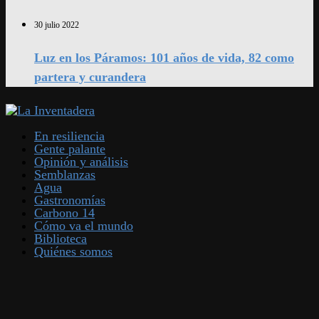
30 julio 2022
Luz en los Páramos: 101 años de vida, 82 como
partera y curandera
En resiliencia
Gente palante
Opinión y análisis
Semblanzas
Agua
Gastronomías
Carbono 14
Cómo va el mundo
Biblioteca
Quiénes somos