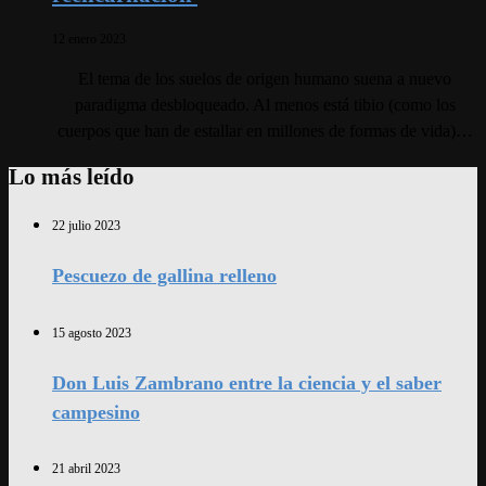
12 enero 2023
El tema de los suelos de origen humano suena a nuevo
paradigma desbloqueado. Al menos está tibio (como los
cuerpos que han de estallar en millones de formas de vida)…
Lo más leído
22 julio 2023
Pescuezo de gallina relleno
15 agosto 2023
Don Luis Zambrano entre la ciencia y el saber
campesino
21 abril 2023