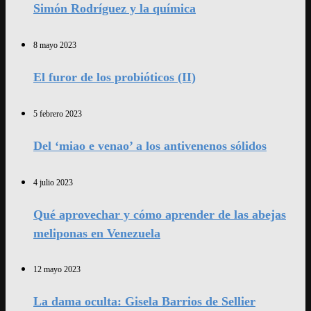
Simón Rodríguez y la química
8 mayo 2023
El furor de los probióticos (II)
5 febrero 2023
Del ‘miao e venao’ a los antivenenos sólidos
4 julio 2023
Qué aprovechar y cómo aprender de las abejas
meliponas en Venezuela
12 mayo 2023
La dama oculta: Gisela Barrios de Sellier