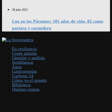
30 julio 2022
Luz en los Páramos: 101 años de vida, 82 como
partera y curandera
En resiliencia
Gente palante
Opinión y análisis
Semblanzas
Agua
Gastronomías
Carbono 14
Cómo va el mundo
Biblioteca
Quiénes somos