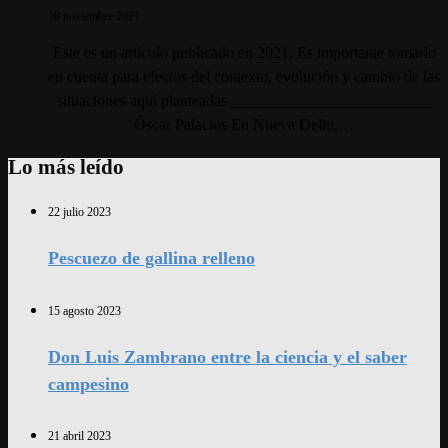
18 noviembre 2021
Este es un artículo publicado en 2021. Es importante tomarlo
en cuenta para efectos del contexto, evolución y cambio de las
situaciones aquí planteadas _________________________
Óscar Palacios En Nueva Delhi,…
Lo más leído
22 julio 2023
Pescuezo de gallina relleno
15 agosto 2023
Don Luis Zambrano entre la ciencia y el saber
campesino
21 abril 2023