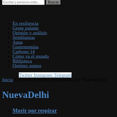
En resiliencia
Gente palante
Opinión y análisis
Semblanzas
Agua
Gastronomías
Carbono 14
Cómo va el mundo
Biblioteca
Quiénes somos
Twitter
Instagram
Telegram
Inicio
Etiquetas
Entradas etiquetadas con "NuevaDelhi"
NuevaDelhi
Morir por respirar