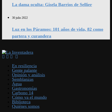
La dama oculta: Gisela Barrios de Sellier
30 julio 2022
Luz en los Páramos: 101 años de vida, 82 como
partera y curandera
En resiliencia
Gente palante
Opinión y análisis
Semblanzas
Agua
Gastronomías
Carbono 14
Cómo va el mundo
Biblioteca
Quiénes somos