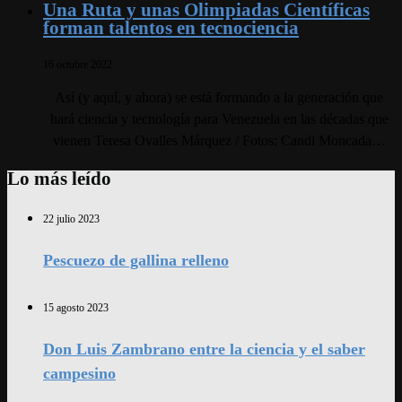
Una Ruta y unas Olimpiadas Científicas
forman talentos en tecnociencia
16 octubre 2022
Así (y aquí, y ahora) se está formando a la generación que
hará ciencia y tecnología para Venezuela en las décadas que
vienen Teresa Ovalles Márquez / Fotos: Candi Moncada…
Lo más leído
22 julio 2023
Pescuezo de gallina relleno
15 agosto 2023
Don Luis Zambrano entre la ciencia y el saber
campesino