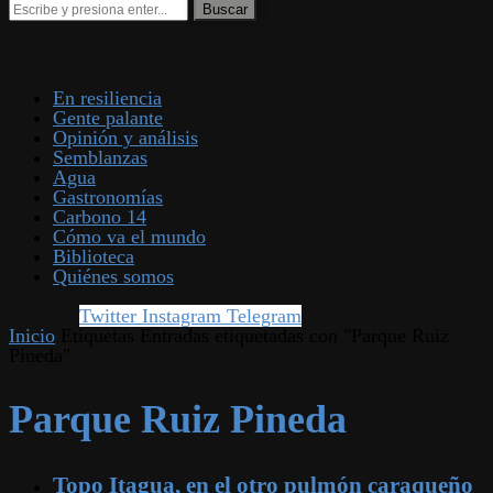
En resiliencia
Gente palante
Opinión y análisis
Semblanzas
Agua
Gastronomías
Carbono 14
Cómo va el mundo
Biblioteca
Quiénes somos
Twitter
Instagram
Telegram
Inicio
Etiquetas
Entradas etiquetadas con "Parque Ruiz
Pineda"
Parque Ruiz Pineda
Topo Itagua, en el otro pulmón caraqueño