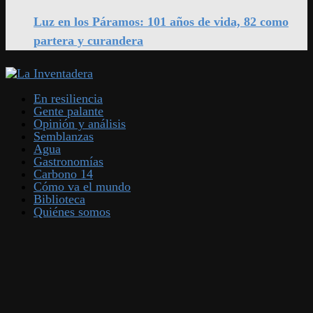
Luz en los Páramos: 101 años de vida, 82 como
partera y curandera
En resiliencia
Gente palante
Opinión y análisis
Semblanzas
Agua
Gastronomías
Carbono 14
Cómo va el mundo
Biblioteca
Quiénes somos