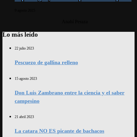
9 agosto 2025
Anahí Peraza
Lo más leído
22 julio 2023
Pescuezo de gallina relleno
15 agosto 2023
Don Luis Zambrano entre la ciencia y el saber
campesino
21 abril 2023
La catara NO ES picante de bachacos