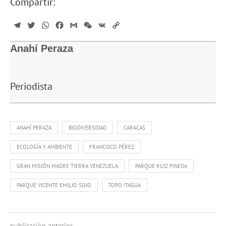
Compartir:
Telegram
Twitter
WhatsApp
Facebook
Gmail
WeChat
VK
Copy
Link
Anahí Peraza
Periodista
ANAHÍ PERAZA
BIODIVERSIDAD
CARACAS
ECOLOGÍA Y AMBIENTE
FRANCISCO PÉREZ
GRAN MISIÓN MADRE TIERRA VENEZUELA
PARQUE RUIZ PINEDA
PARQUE VICENTE EMILIO SOJO
TOPO ITAGUA
publicación anterior