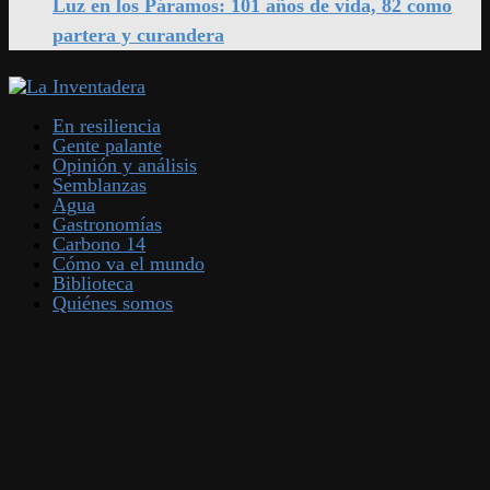
Luz en los Páramos: 101 años de vida, 82 como
partera y curandera
En resiliencia
Gente palante
Opinión y análisis
Semblanzas
Agua
Gastronomías
Carbono 14
Cómo va el mundo
Biblioteca
Quiénes somos