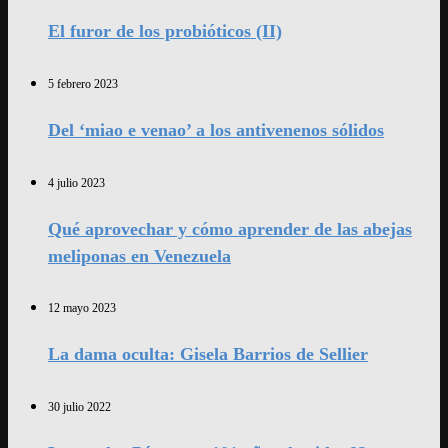
El furor de los probióticos (II)
5 febrero 2023
Del ‘miao e venao’ a los antivenenos sólidos
4 julio 2023
Qué aprovechar y cómo aprender de las abejas
meliponas en Venezuela
12 mayo 2023
La dama oculta: Gisela Barrios de Sellier
30 julio 2022