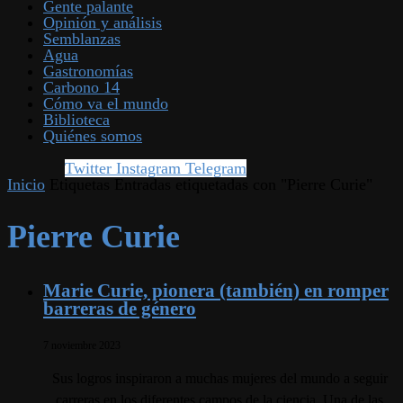
Gente palante
Opinión y análisis
Semblanzas
Agua
Gastronomías
Carbono 14
Cómo va el mundo
Biblioteca
Quiénes somos
Twitter
Instagram
Telegram
Inicio
Etiquetas
Entradas etiquetadas con "Pierre Curie"
Pierre Curie
Marie Curie, pionera (también) en romper
barreras de género
7 noviembre 2023
Sus logros inspiraron a muchas mujeres del mundo a seguir
carreras en los diferentes campos de la ciencia. Una de las