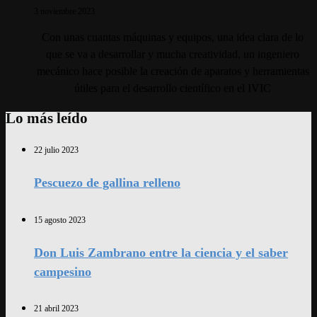
3 noviembre 2023
Con unas cuantas máquinas y equipos, una idea clara de lo
que se va a desarrollar y mucha creatividad, un ingeniero
mecánico hace posible la creación de aparatos y herramientas
útiles para el desarrollo científico en el IVIC
Lo más leído
22 julio 2023
Pescuezo de gallina relleno
15 agosto 2023
Don Luis Zambrano entre la ciencia y el saber
campesino
21 abril 2023