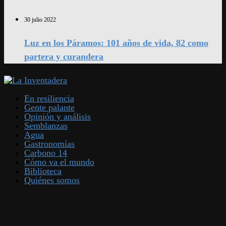
30 julio 2022
Luz en los Páramos: 101 años de vida, 82 como
partera y curandera
En resiliencia
Gente palante
Opinión y análisis
Semblanzas
Agua
Gastronomías
Carbono 14
Cómo va el mundo
Biblioteca
Quiénes somos