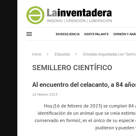
EN RESILIENCIA
GENTE PALANTE
OPINIÓN Y ANÁ
Inicio
Etiquetas
Entradas etiquetadas con "Semill
SEMILLERO CIENTÍFICO
Al encuentro del celacanto, a 84 año
16 febrero 2023
Hoy (16 de febrero de 2023) se cumplen 84 a
identificación de un animal que se creía extin
conservado en formol; es el único de su especie e
pudieron y pueden v