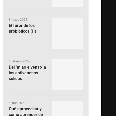
8 mayo 2023
El furor de los
probióticos (II)
5 febrero 2023
Del ‘miao e venao’ a
los antivenenos
sólidos
4 julio 2023
Qué aprovechar y
cómo aprender de