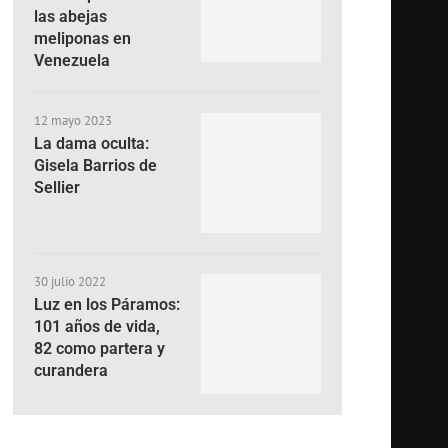
las abejas
meliponas en
Venezuela
12 mayo 2023
La dama oculta:
Gisela Barrios de
Sellier
30 julio 2022
Luz en los Páramos:
101 años de vida,
82 como partera y
curandera