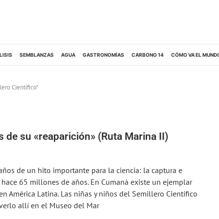
LISIS
SEMBLANZAS
AGUA
GASTRONOMÍAS
CARBONO 14
CÓMO VA EL MUND
ero Científico"
s de su «reaparición» (Ruta Marina II)
ños de un hito importante para la ciencia: la captura e
to hace 65 millones de años. En Cumaná existe un ejemplar
n América Latina. Las niñas y niños del Semillero Científico
erlo allí en el Museo del Mar