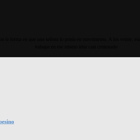
n la forma en que una señora lo ponía en movimiento. A los veinte, esa 
trabajar en ese mismo telar casi centenario
pesino