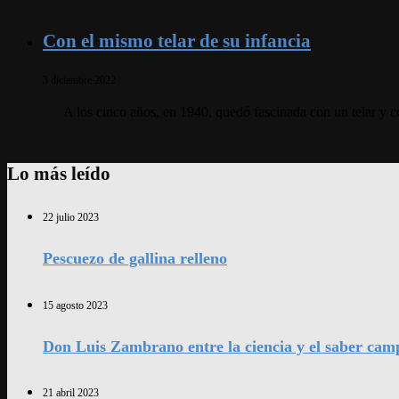
Con el mismo telar de su infancia
3 diciembre 2022
A los cinco años, en 1940, quedó fascinada con un telar y co
Lo más leído
22 julio 2023
Pescuezo de gallina relleno
15 agosto 2023
Don Luis Zambrano entre la ciencia y el saber cam
21 abril 2023