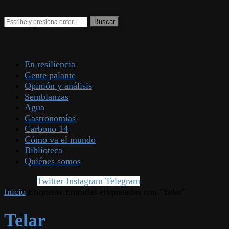
En resiliencia
Gente palante
Opinión y análisis
Semblanzas
Agua
Gastronomías
Carbono 14
Cómo va el mundo
Biblioteca
Quiénes somos
Twitter
Instagram
Telegram
Inicio
Etiquetas
Entradas etiquetadas con "Telar"
Telar