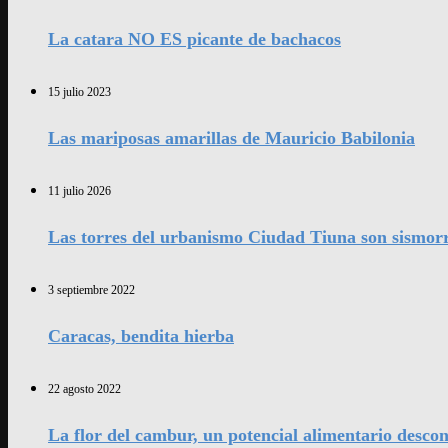
La catara NO ES picante de bachacos
15 julio 2023
Las mariposas amarillas de Mauricio Babilonia
11 julio 2026
Las torres del urbanismo Ciudad Tiuna son sismorr
3 septiembre 2022
Caracas, bendita hierba
22 agosto 2022
La flor del cambur, un potencial alimentario desco