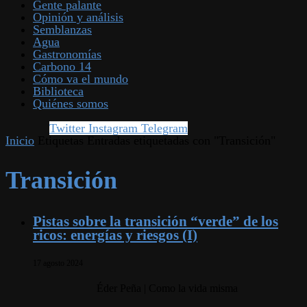
Gente palante
Opinión y análisis
Semblanzas
Agua
Gastronomías
Carbono 14
Cómo va el mundo
Biblioteca
Quiénes somos
Twitter
Instagram
Telegram
Inicio
Etiquetas
Entradas etiquetadas con "Transición"
Transición
Pistas sobre la transición “verde” de los
ricos: energías y riesgos (I)
17 agosto 2024
Éder Peña | Como la vida misma