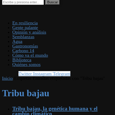
En resiliencia
Gente palante
Opinión y análisis
Semblanzas
Agua
Gastronomías
Carbono 14
Cómo va el mundo
Biblioteca
Quiénes somos
Twitter
Instagram
Telegram
Inicio
Etiquetas
Entradas etiquetadas con "Tribu bajau"
Tribu bajau
Tribu bajau, la genética humana y el
cambio climático