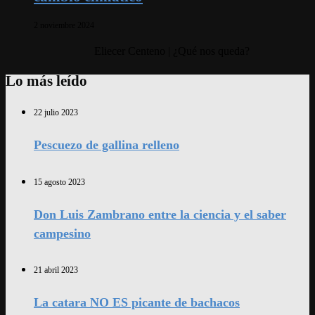
2 noviembre 2024
Eliecer Centeno | ¿Qué nos queda?
Lo más leído
22 julio 2023
Pescuezo de gallina relleno
15 agosto 2023
Don Luis Zambrano entre la ciencia y el saber
campesino
21 abril 2023
La catara NO ES picante de bachacos