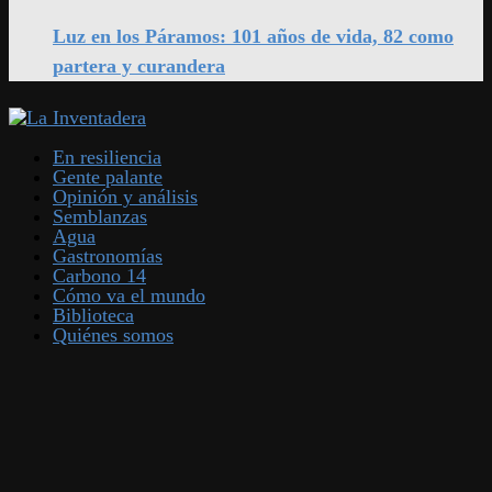
Luz en los Páramos: 101 años de vida, 82 como
partera y curandera
En resiliencia
Gente palante
Opinión y análisis
Semblanzas
Agua
Gastronomías
Carbono 14
Cómo va el mundo
Biblioteca
Quiénes somos