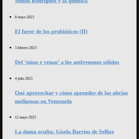
Simón Rodríguez y la química
8 mayo 2023
El furor de los probióticos (II)
5 febrero 2023
Del ‘miao e venao’ a los antivenenos sólidos
4 julio 2023
Qué aprovechar y cómo aprender de las abejas
meliponas en Venezuela
12 mayo 2023
La dama oculta: Gisela Barrios de Sellier