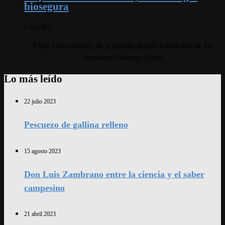
biosegura
4 abril 2022
Viaje a las entrañas de la turbina dental desechable de los
hermanos Oliveros Dorta
Lo más leído
22 julio 2023
Pescuezo de gallina relleno
15 agosto 2023
Don Luis Zambrano entre la ciencia y el saber
campesino
21 abril 2023