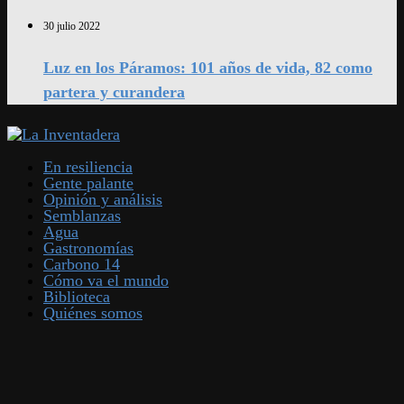
30 julio 2022
Luz en los Páramos: 101 años de vida, 82 como
partera y curandera
En resiliencia
Gente palante
Opinión y análisis
Semblanzas
Agua
Gastronomías
Carbono 14
Cómo va el mundo
Biblioteca
Quiénes somos