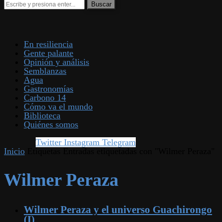
En resiliencia
Gente palante
Opinión y análisis
Semblanzas
Agua
Gastronomías
Carbono 14
Cómo va el mundo
Biblioteca
Quiénes somos
Twitter
Instagram
Telegram
Inicio
Etiquetas
Entradas etiquetadas con "Wilmer Peraza"
Wilmer Peraza
Wilmer Peraza y el universo Guachirongo
(I)