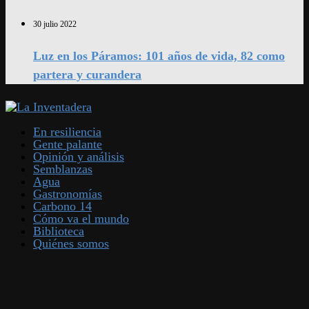
30 julio 2022
Luz en los Páramos: 101 años de vida, 82 como
partera y curandera
En resiliencia
Gente palante
Opinión y análisis
Semblanzas
Agua
Gastronomías
Carbono 14
Cómo va el mundo
Biblioteca
Quiénes somos