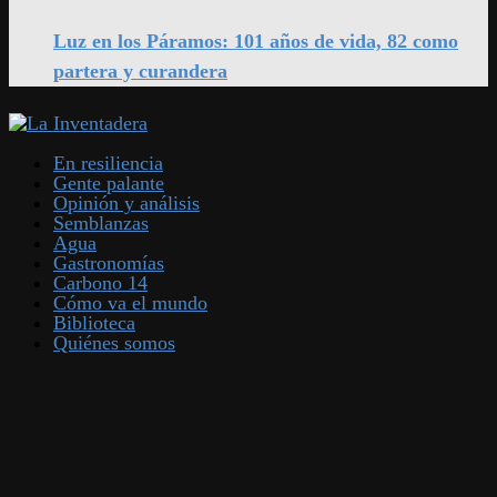
Luz en los Páramos: 101 años de vida, 82 como
partera y curandera
En resiliencia
Gente palante
Opinión y análisis
Semblanzas
Agua
Gastronomías
Carbono 14
Cómo va el mundo
Biblioteca
Quiénes somos