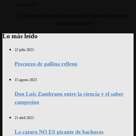
11 febrero 2022
En Venezuela, más de la mitad de las personas que hacen
ciencia son mujeres
Lo más leído
22 julio 2023
Pescuezo de gallina relleno
15 agosto 2023
Don Luis Zambrano entre la ciencia y el saber
campesino
21 abril 2023
La catara NO ES picante de bachacos