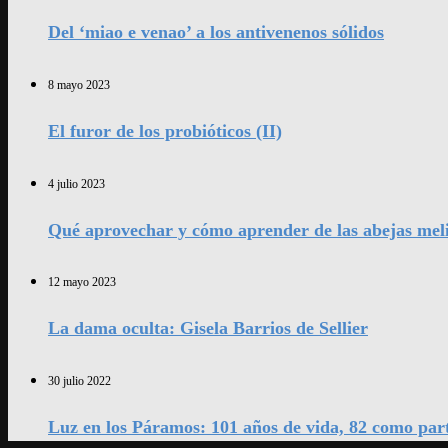
Del ‘miao e venao’ a los antivenenos sólidos
8 mayo 2023
El furor de los probióticos (II)
4 julio 2023
Qué aprovechar y cómo aprender de las abejas mel
12 mayo 2023
La dama oculta: Gisela Barrios de Sellier
30 julio 2022
Luz en los Páramos: 101 años de vida, 82 como par