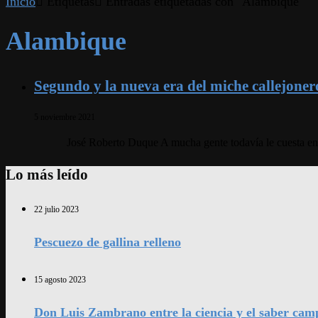
Inicio
Etiquetas
Entradas etiquetadas con "Alambique"
Alambique
Segundo y la nueva era del miche callejoner
5 noviembre 2021
José Roberto Duque A mucha gente todavía le cuesta ente
Lo más leído
22 julio 2023
Pescuezo de gallina relleno
15 agosto 2023
Don Luis Zambrano entre la ciencia y el saber cam