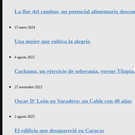
La flor del cambur, un potencial alimentario desco
15 enero 2024
Una mujer que cultiva la alegría
4 agosto 2022
Cachama, un ejercicio de soberanía, versus Tilapia
27 noviembre 2023
Oscar D’ León en Varadero: un Cable con 40 años
2 agosto 2025
El edificio que desapareció en Caracas