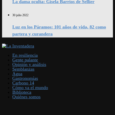
La dama oculta: Gisela Barrios de Sellier
30 julio 2022
Luz en los Páramos: 101 años de vida, 82 como
partera y curandera
En resiliencia
Gente palante
Opinión y análisis
Semblanzas
Agua
Gastronomías
Carbono 14
Cómo va el mundo
Biblioteca
Quiénes somos