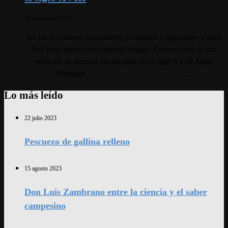
20 noviembre 2023
De los inventores venezolanos olvidados o ignorados, Carlos
Del Pozo merece un especial vistazo. Poco se sabe de sus
artificios de generar electricidad en el siglo XVIII Julián
Márquez ________________________…
Lo más leído
22 julio 2023
Pescuezo de gallina relleno
15 agosto 2023
Don Luis Zambrano entre la ciencia y el saber
campesino