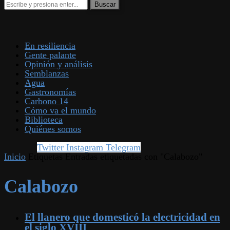
En resiliencia
Gente palante
Opinión y análisis
Semblanzas
Agua
Gastronomías
Carbono 14
Cómo va el mundo
Biblioteca
Quiénes somos
Twitter
Instagram
Telegram
Inicio
Etiquetas
Entradas etiquetadas con "Calabozo"
Calabozo
El llanero que domesticó la electricidad en
el siglo XVIII