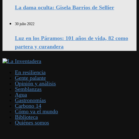
La dama oculta: Gisela Barrios de Sellier
30 julio 2022
Luz en los Páramos: 101 años de vida, 82 como
partera y curandera
En resiliencia
Gente palante
Opinión y análisis
Semblanzas
Agua
Gastronomías
Carbono 14
Cómo va el mundo
Biblioteca
Quiénes somos