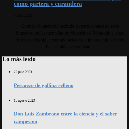
como partera y curandera
30 julio 2022
Carmen Quintero ha recibido en parto a miles de seres
humanos, en las montañas de Mucuchíes. Rebasado el siglo
de existencia, sigue curando personas e impartiendo saberes.
Esta semblanza contiene…
Lo más leído
22 julio 2023
Pescuezo de gallina relleno
15 agosto 2023
Don Luis Zambrano entre la ciencia y el saber
campesino