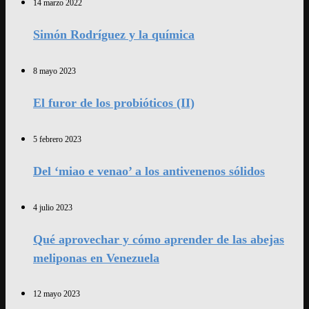
14 marzo 2022
Simón Rodríguez y la química
8 mayo 2023
El furor de los probióticos (II)
5 febrero 2023
Del ‘miao e venao’ a los antivenenos sólidos
4 julio 2023
Qué aprovechar y cómo aprender de las abejas
meliponas en Venezuela
12 mayo 2023