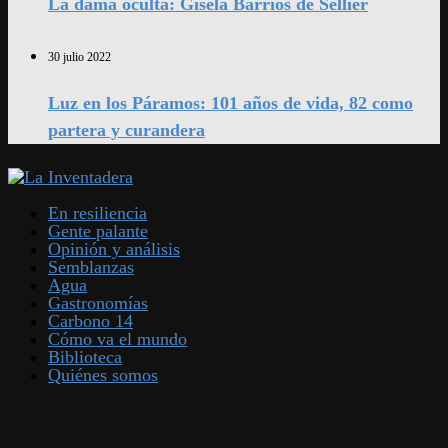
La dama oculta: Gisela Barrios de Sellier
30 julio 2022
Luz en los Páramos: 101 años de vida, 82 como
partera y curandera
En resiliencia
Gente palante
Opinión y análisis
Semblanzas
Agua
Gastronomías
Carbono 14
Cómo va el mundo
Biblioteca
Quiénes somos