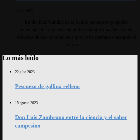
7 abril 2023
En del Día Mundial de la Salud, va nuestro pequeño
homenaje al Convenio Integral de Salud Cuba-Venezuela,
esfuerzo de dos revoluciones que ya ha operado o atendido a
más de…
Lo más leído
22 julio 2023
Pescuezo de gallina relleno
15 agosto 2023
Don Luis Zambrano entre la ciencia y el saber
campesino