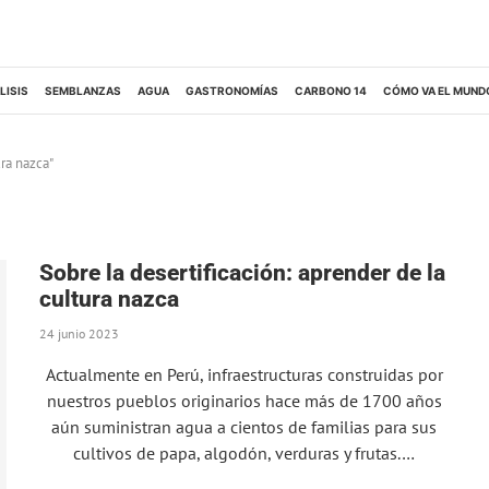
LISIS
SEMBLANZAS
AGUA
GASTRONOMÍAS
CARBONO 14
CÓMO VA EL MUND
ura nazca"
Sobre la desertificación: aprender de la
cultura nazca
24 junio 2023
Actualmente en Perú, infraestructuras construidas por
nuestros pueblos originarios hace más de 1700 años
aún suministran agua a cientos de familias para sus
cultivos de papa, algodón, verduras y frutas.…