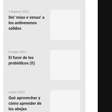
5 febrero 2023
Del ‘miao e venao’ a
los antivenenos
sólidos
8 mayo 2023
El furor de los
probióticos (II)
4 julio 2023
Qué aprovechar y
cómo aprender de
las abejas