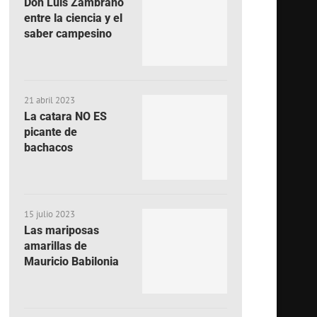
Don Luis Zambrano
entre la ciencia y el
saber campesino
21 abril 2023
La catara NO ES
picante de
bachacos
15 julio 2023
Las mariposas
amarillas de
Mauricio Babilonia