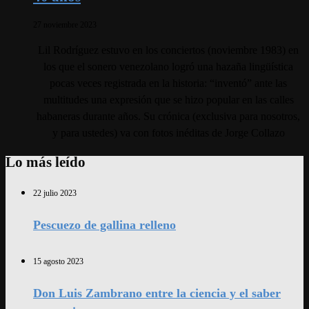
27 noviembre 2023
Lil Rodríguez estuvo en los conciertos (noviembre 1983) en
los que el sonero venezolano logró una hazaña lingüística
pocas veces registrada en la historia: “inventó” ante las
multitudes una expresión que se hizo popular en las calles
habaneras durante años. Su crónica (exclusiva para nosotros,
y para ustedes) va con fotos inéditas de Jorge Collazo
Lo más leído
22 julio 2023
Pescuezo de gallina relleno
15 agosto 2023
Don Luis Zambrano entre la ciencia y el saber