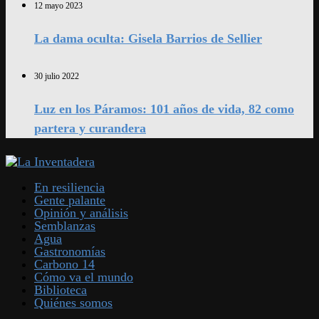
12 mayo 2023
La dama oculta: Gisela Barrios de Sellier
30 julio 2022
Luz en los Páramos: 101 años de vida, 82 como
partera y curandera
En resiliencia
Gente palante
Opinión y análisis
Semblanzas
Agua
Gastronomías
Carbono 14
Cómo va el mundo
Biblioteca
Quiénes somos