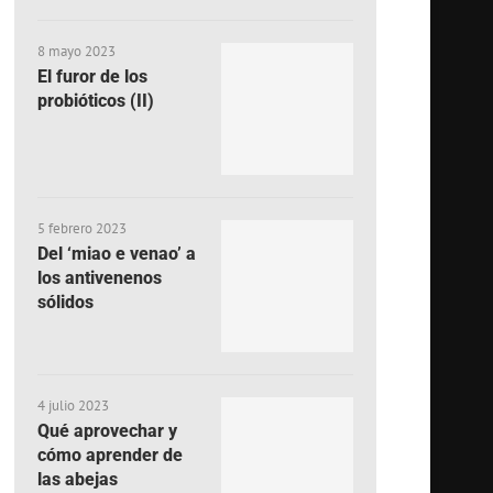
8 mayo 2023
El furor de los
probióticos (II)
5 febrero 2023
Del ‘miao e venao’ a
los antivenenos
sólidos
4 julio 2023
Qué aprovechar y
cómo aprender de
las abejas