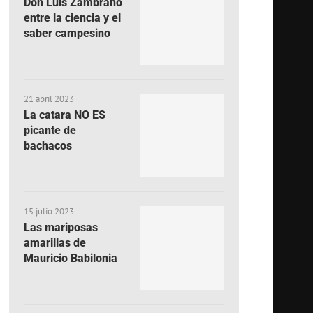
Don Luis Zambrano
entre la ciencia y el
saber campesino
21 abril 2023
La catara NO ES
picante de
bachacos
15 julio 2023
Las mariposas
amarillas de
Mauricio Babilonia