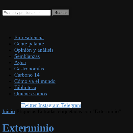
En resiliencia
Gente palante
Opinión y análisis
Semblanzas
Agua
Gastronomías
Carbono 14
Cómo va el mundo
Biblioteca
Quiénes somos
Twitter
Instagram
Telegram
Inicio
Etiquetas
Entradas etiquetadas con "Exterminio"
Exterminio