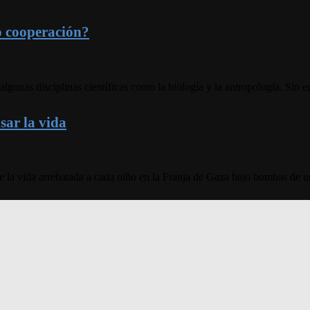
o cooperación?
algunas disciplinas científicas como la biología y la antropología. Si
sar la vida
 la vida arrebatada a cada niño en la Franja de Gaza bajo bombas de un