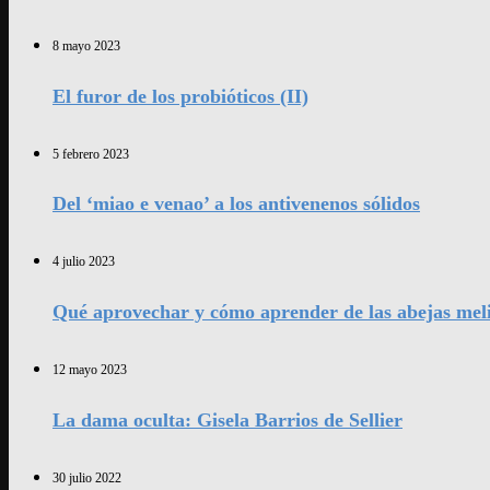
8 mayo 2023
El furor de los probióticos (II)
5 febrero 2023
Del ‘miao e venao’ a los antivenenos sólidos
4 julio 2023
Qué aprovechar y cómo aprender de las abejas mel
12 mayo 2023
La dama oculta: Gisela Barrios de Sellier
30 julio 2022