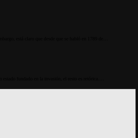
n embargo, está claro que desde que se habló en 1789 de…
 estado fundado en la invasión, el resto es retórica.…