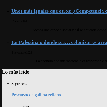
Unos más iguales que otros: ¿Competencia 
16 marzo 2024
Somos una especie social y así se entiende desde 
En Palestina o donde sea… colonizar es arra
4 noviembre 2023
La “comunidad internacional” es responsable de
Lo más leído
22 julio 2023
Pescuezo de gallina relleno