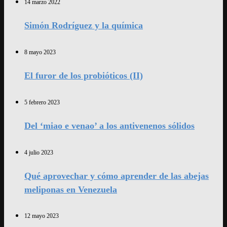
14 marzo 2022
Simón Rodríguez y la química
8 mayo 2023
El furor de los probióticos (II)
5 febrero 2023
Del ‘miao e venao’ a los antivenenos sólidos
4 julio 2023
Qué aprovechar y cómo aprender de las abejas
meliponas en Venezuela
12 mayo 2023