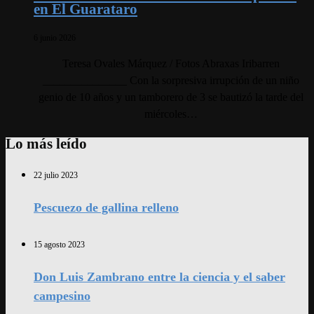
en El Guarataro
6 junio 2026
Teresa Ovales Márquez / Fotos Abraxas Iribarren
_______________ Con la sorpresiva irrupción de un niño
genio de 10 años y un tamborero de 3 se bautizó la tarde del
miércoles…
Lo más leído
22 julio 2023
Pescuezo de gallina relleno
15 agosto 2023
Don Luis Zambrano entre la ciencia y el saber
campesino