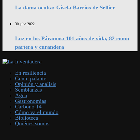
La dama oculta: Gisela Barrios de Sellier
30 julio 2022
Luz en los Páramos: 101 años de vida, 82 como
partera y curandera
En resiliencia
Gente palante
Opinión y análisis
Semblanzas
Agua
Gastronomías
Carbono 14
Cómo va el mundo
Biblioteca
Quiénes somos