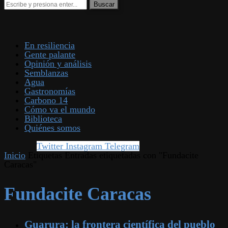
En resiliencia
Gente palante
Opinión y análisis
Semblanzas
Agua
Gastronomías
Carbono 14
Cómo va el mundo
Biblioteca
Quiénes somos
Twitter
Instagram
Telegram
Inicio
Etiquetas
Entradas etiquetadas con "Fundacite
Caracas"
Fundacite Caracas
Guarura: la frontera científica del pueblo