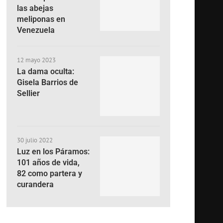
las abejas
meliponas en
Venezuela
12 mayo 2023
La dama oculta:
Gisela Barrios de
Sellier
30 julio 2022
Luz en los Páramos:
101 años de vida,
82 como partera y
curandera