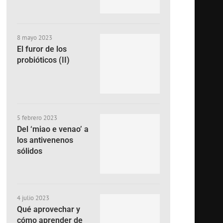
8 mayo 2023
El furor de los
probióticos (II)
5 febrero 2023
Del ‘miao e venao’ a
los antivenenos
sólidos
4 julio 2023
Qué aprovechar y
cómo aprender de