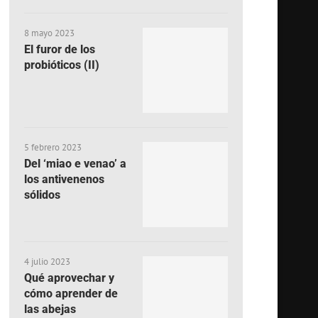
8 mayo 2023
El furor de los
probióticos (II)
5 febrero 2023
Del ‘miao e venao’ a
los antivenenos
sólidos
4 julio 2023
Qué aprovechar y
cómo aprender de
las abejas