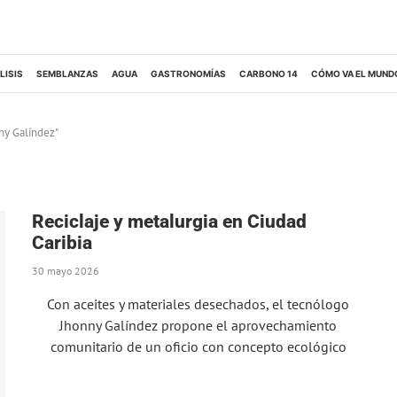
LISIS
SEMBLANZAS
AGUA
GASTRONOMÍAS
CARBONO 14
CÓMO VA EL MUND
ny Galíndez"
Reciclaje y metalurgia en Ciudad
Caribia
30 mayo 2026
Con aceites y materiales desechados, el tecnólogo
Jhonny Galíndez propone el aprovechamiento
comunitario de un oficio con concepto ecológico