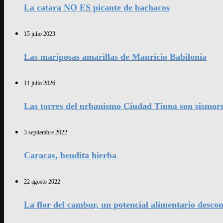
La catara NO ES picante de bachacos
15 julio 2023
Las mariposas amarillas de Mauricio Babilonia
11 julio 2026
Las torres del urbanismo Ciudad Tiuna son sismorr
3 septiembre 2022
Caracas, bendita hierba
22 agosto 2022
La flor del cambur, un potencial alimentario desco