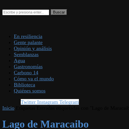
En resiliencia
Gente palante
Opinión y análisis
Semblanzas
Agua
Gastronomías
Carbono 14
Cómo va el mundo
Biblioteca
Quiénes somos
Twitter
Instagram
Telegram
Inicio
Etiquetas
Entradas etiquetadas con "Lago de Maracai
Lago de Maracaibo