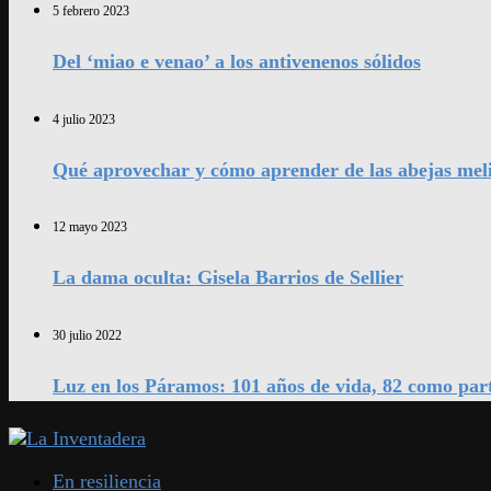
5 febrero 2023
Del ‘miao e venao’ a los antivenenos sólidos
4 julio 2023
Qué aprovechar y cómo aprender de las abejas mel
12 mayo 2023
La dama oculta: Gisela Barrios de Sellier
30 julio 2022
Luz en los Páramos: 101 años de vida, 82 como par
En resiliencia