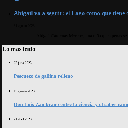
Abigaíl va a seguir: el Lago como que tiene
31 agosto 2023
Abigaíl Cárdenas Moreno, una niña que apenas se as
Lo más leído
22 julio 2023
Pescuezo de gallina relleno
15 agosto 2023
Don Luis Zambrano entre la ciencia y el saber cam
21 abril 2023