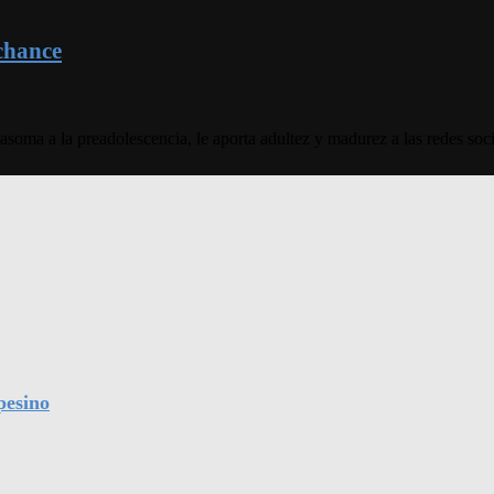
 chance
oma a la preadolescencia, le aporta adultez y madurez a las redes socia
pesino