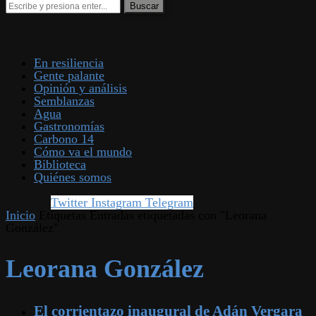
En resiliencia
Gente palante
Opinión y análisis
Semblanzas
Agua
Gastronomías
Carbono 14
Cómo va el mundo
Biblioteca
Quiénes somos
Twitter
Instagram
Telegram
Inicio
Etiquetas
Entradas etiquetadas con "Leorana
González"
Leorana González
El corrientazo inaugural de Adán Vergara