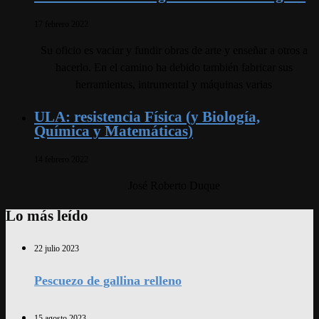
17 febrero 2022
Su oficio es vaciar y fundir obras de arte y enseñar a otros a
hacerlo. En el camino ha debido también fabricar sus
herramientas, intrumental y máquinas varias
ULA: resistencia Física (y Biología,
Química y Matemáticas)
14 febrero 2022
José Roberto Duque
Lo más leído
22 julio 2023
Pescuezo de gallina relleno
15 agosto 2023