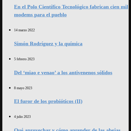
En el Polo Científico Tecnológico fabrican cien mil
modems para el pueblo
14 marzo 2022
Simón Rodríguez y la química
5 febrero 2023
Del ‘miao e venao’ a los antivenenos sólidos
8 mayo 2023
El furor de los probióticos (II)
4 julio 2023
Qué aprovechar y cómo aprender de las abejas