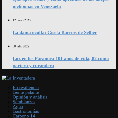
meliponas en Venezuela
12 mayo 2023
La dama oculta: Gisela Barrios de Sellier
30 julio 2022
Luz en los Páramos: 101 años de vida, 82 como
partera y curandera
En resiliencia
Gente palante
Opinión y análisis
Semblanzas
Agua
Gastronomías
Carbono 14