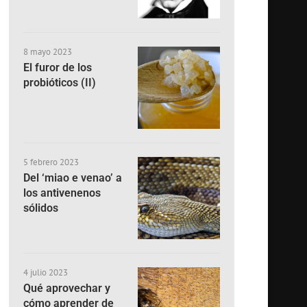
8 mayo 2023
El furor de los
probióticos (II)
5 febrero 2023
Del ‘miao e venao’ a
los antivenenos
sólidos
4 julio 2023
Qué aprovechar y
cómo aprender de