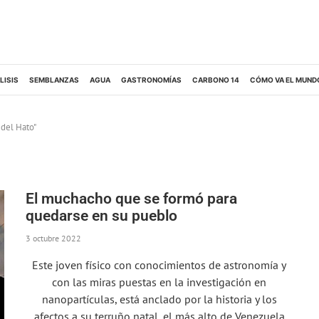
LISIS
SEMBLANZAS
AGUA
GASTRONOMÍAS
CARBONO 14
CÓMO VA EL MUND
 del Hato"
El muchacho que se formó para
quedarse en su pueblo
3 octubre 2022
Este joven físico con conocimientos de astronomía y
con las miras puestas en la investigación en
nanopartículas, está anclado por la historia y los
afectos a su terruño natal, el más alto de Venezuela