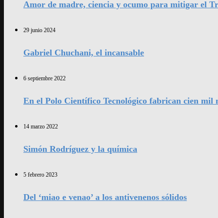
Amor de madre, ciencia y ocumo para mitigar el Tr
29 junio 2024
Gabriel Chuchani, el incansable
6 septiembre 2022
En el Polo Científico Tecnológico fabrican cien mi
14 marzo 2022
Simón Rodríguez y la química
5 febrero 2023
Del ‘miao e venao’ a los antivenenos sólidos