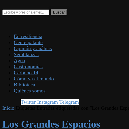
En resiliencia
Gente palante
Opinión y análisis
Semblanzas
Agua
Gastronomías
Carbono 14
Cómo va el mundo
Biblioteca
Quiénes somos
Twitter
Instagram
Telegram
Inicio
Etiquetas
Entradas etiquetadas con "Los Grandes Esp
Los Grandes Espacios