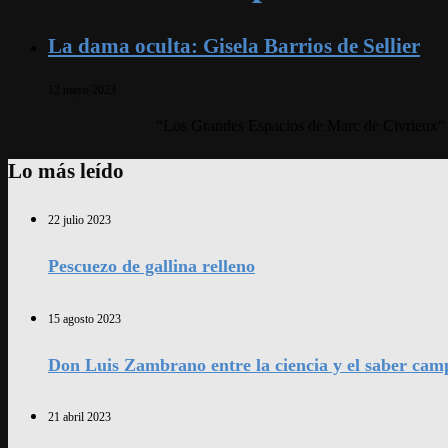
La dama oculta: Gisela Barrios de Sellier
12 mayo 2023
“Los Grandes Espacios de Marc de Civrieux“ f
Lo más leído
22 julio 2023
Pescuezo de gallina relleno
15 agosto 2023
Don Luis Zambrano entre la ciencia y el saber cam
21 abril 2023