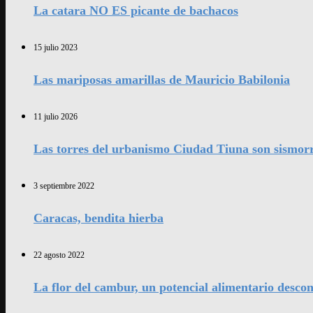
La catara NO ES picante de bachacos
15 julio 2023
Las mariposas amarillas de Mauricio Babilonia
11 julio 2026
Las torres del urbanismo Ciudad Tiuna son sismorr
3 septiembre 2022
Caracas, bendita hierba
22 agosto 2022
La flor del cambur, un potencial alimentario desco