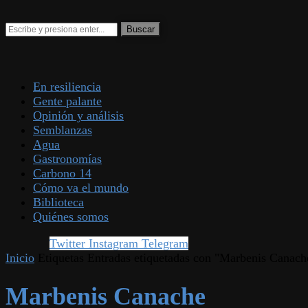
En resiliencia
Gente palante
Opinión y análisis
Semblanzas
Agua
Gastronomías
Carbono 14
Cómo va el mundo
Biblioteca
Quiénes somos
Twitter
Instagram
Telegram
Inicio
Etiquetas
Entradas etiquetadas con "Marbenis Canach
Marbenis Canache