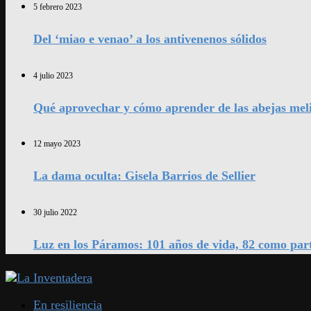
5 febrero 2023
Del ‘miao e venao’ a los antivenenos sólidos
4 julio 2023
Qué aprovechar y cómo aprender de las abejas mel
12 mayo 2023
La dama oculta: Gisela Barrios de Sellier
30 julio 2022
Luz en los Páramos: 101 años de vida, 82 como par
En resiliencia