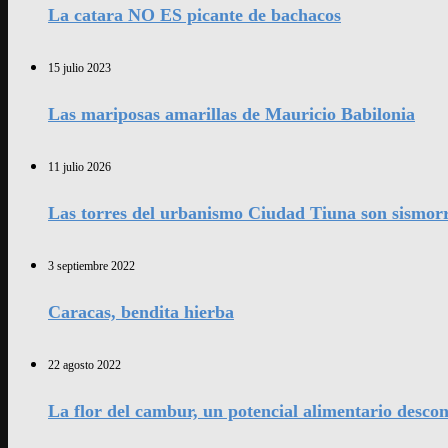
La catara NO ES picante de bachacos
15 julio 2023
Las mariposas amarillas de Mauricio Babilonia
11 julio 2026
Las torres del urbanismo Ciudad Tiuna son sismorr
3 septiembre 2022
Caracas, bendita hierba
22 agosto 2022
La flor del cambur, un potencial alimentario desco