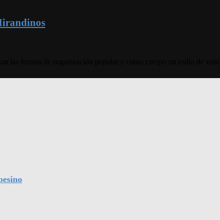
Mirandinos
 las formas de organización popular y cobra cuerpo un estilo de vida a
pesino