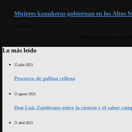
Mujeres konukeras gobiernan en los Altos 
30 marzo 2024
En Cañaote-Begonia se optimizan
Lo más leído
22 julio 2023
Pescuezo de gallina relleno
15 agosto 2023
Don Luis Zambrano entre la ciencia y el saber cam
21 abril 2023