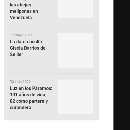
las abejas
meliponas en
Venezuela
12 mayo 2023
La dama oculta:
Gisela Barrios de
Sellier
30 julio 2022
Luz en los Páramos:
101 años de vida,
82 como partera y
curandera