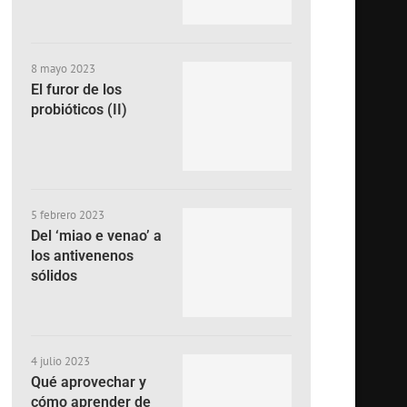
8 mayo 2023
El furor de los
probióticos (II)
5 febrero 2023
Del ‘miao e venao’ a
los antivenenos
sólidos
4 julio 2023
Qué aprovechar y
cómo aprender de