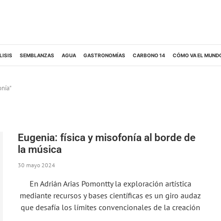
LISIS
SEMBLANZAS
AGUA
GASTRONOMÍAS
CARBONO 14
CÓMO VA EL MUND
onía"
Eugenia: física y misofonía al borde de
la música
30 mayo 2024
En Adrián Arias Pomontty la exploración artística
mediante recursos y bases científicas es un giro audaz
que desafía los límites convencionales de la creación