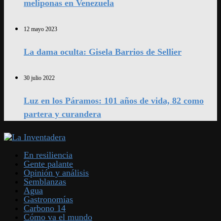
meliponas en Venezuela
12 mayo 2023
La dama oculta: Gisela Barrios de Sellier
30 julio 2022
Luz en los Páramos: 101 años de vida, 82 como
partera y curandera
En resiliencia
Gente palante
Opinión y análisis
Semblanzas
Agua
Gastronomías
Carbono 14
Cómo va el mundo