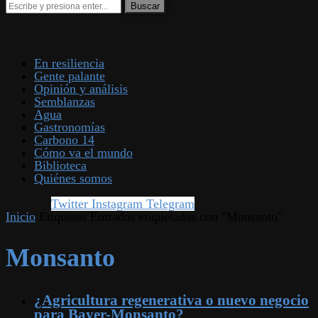
En resiliencia
Gente palante
Opinión y análisis
Semblanzas
Agua
Gastronomías
Carbono 14
Cómo va el mundo
Biblioteca
Quiénes somos
Twitter
Instagram
Telegram
Inicio
Etiquetas
Entradas etiquetadas con "Monsanto"
Monsanto
¿Agricultura regenerativa o nuevo negocio
para Bayer-Monsanto?