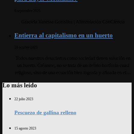
6 septiembre 2025
Graciela Vanessa González | Alimentación ConCiencia
Entierra al capitalismo en un huerto
28 octubre 2023
Todos nuestros desaciertos como sociedad tienen solución en
un huerto. Créanme, no se trata de un delirio hortícola cuasi
religioso, sino de una ecuación bien lograda y afinada en el…
Lo más leído
22 julio 2023
Pescuezo de gallina relleno
15 agosto 2023