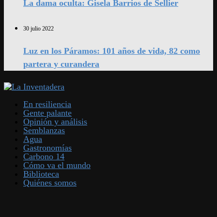
La dama oculta: Gisela Barrios de Sellier
30 julio 2022
Luz en los Páramos: 101 años de vida, 82 como
partera y curandera
En resiliencia
Gente palante
Opinión y análisis
Semblanzas
Agua
Gastronomías
Carbono 14
Cómo va el mundo
Biblioteca
Quiénes somos