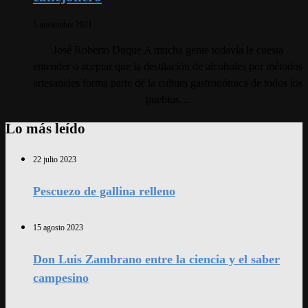
5 noviembre 2021
José Roberto Duque A mucha gente todavía le cuesta
entender o aceptar que la destilación de alcoholes por métodos
artesanales forma parte de la cultura gastronómica de todos los
pueblos…
Lo más leído
22 julio 2023
Pescuezo de gallina relleno
15 agosto 2023
Don Luis Zambrano entre la ciencia y el saber
campesino