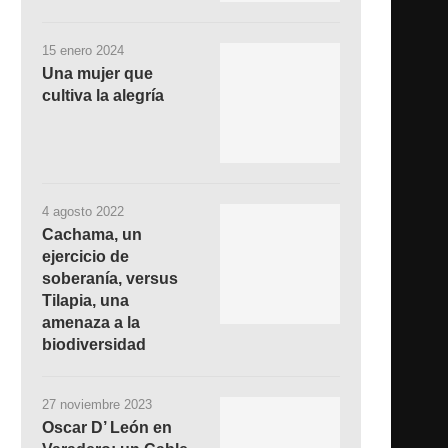
15 enero 2024
Una mujer que
cultiva la alegría
4 agosto 2022
Cachama, un
ejercicio de
soberanía, versus
Tilapia, una
amenaza a la
biodiversidad
27 noviembre 2023
Oscar D’ León en