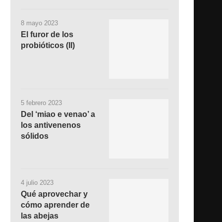
8 mayo 2023
El furor de los
probióticos (II)
5 febrero 2023
Del ‘miao e venao’ a
los antivenenos
sólidos
4 julio 2023
Qué aprovechar y
cómo aprender de
las abejas