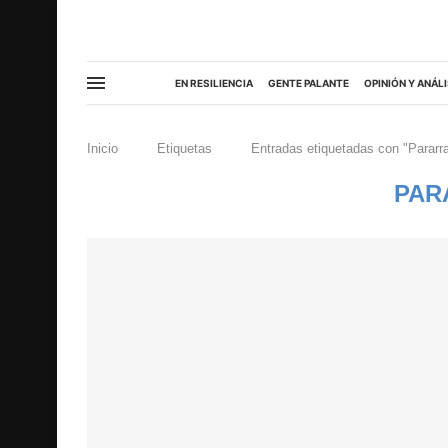
EN RESILIENCIA
GENTE PALANTE
OPINIÓN Y ANÁLI
Inicio
Etiquetas
Entradas etiquetadas con "Pararr
PAR