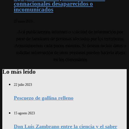
connacionales desaparecidos o
incomunicados
25 junio 2026
Acá publicaremos informes o solicitud de información por
parte de familiares de personas afectadas por los terremotos.
Actualizaremos cada pocos minutos. Si desean incluir datos o
solicitar información de otras personas pueden hacerlo abajo
en los comentarios
Lo más leído
22 julio 2023
Pescuezo de gallina relleno
15 agosto 2023
Don Luis Zambrano entre la ciencia y el saber