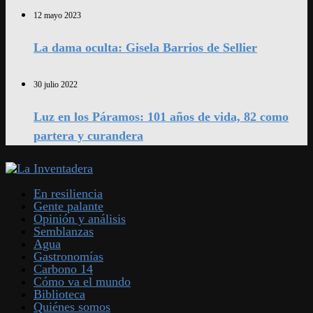
12 mayo 2023
La dama oculta: Gisela Barrios de Sellier
30 julio 2022
Luz en los Páramos: 101 años de vida, 82 como
partera y curandera
En resiliencia
Gente palante
Opinión y análisis
Semblanzas
Agua
Gastronomías
Carbono 14
Cómo va el mundo
Biblioteca
Quiénes somos