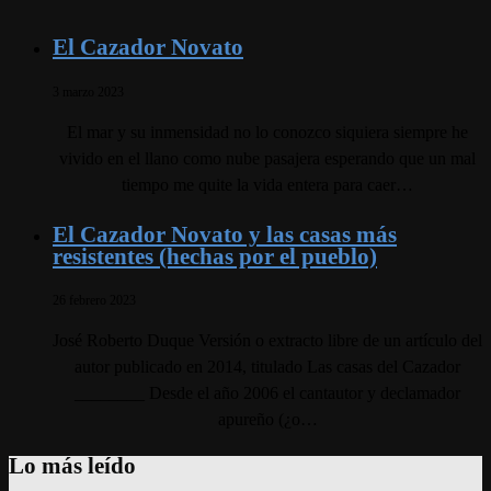
El Cazador Novato
3 marzo 2023
El mar y su inmensidad no lo conozco siquiera siempre he
vivido en el llano como nube pasajera esperando que un mal
tiempo me quite la vida entera para caer…
El Cazador Novato y las casas más
resistentes (hechas por el pueblo)
26 febrero 2023
José Roberto Duque Versión o extracto libre de un artículo del
autor publicado en 2014, titulado Las casas del Cazador
________ Desde el año 2006 el cantautor y declamador
apureño (¿o…
Lo más leído