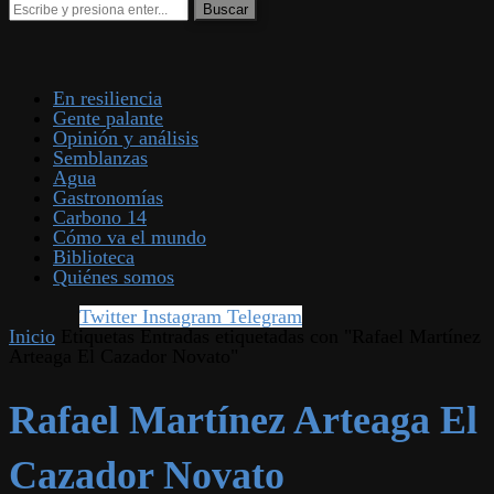
En resiliencia
Gente palante
Opinión y análisis
Semblanzas
Agua
Gastronomías
Carbono 14
Cómo va el mundo
Biblioteca
Quiénes somos
Twitter
Instagram
Telegram
Inicio
Etiquetas
Entradas etiquetadas con "Rafael Martínez
Arteaga El Cazador Novato"
Rafael Martínez Arteaga El
Cazador Novato