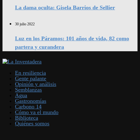
La dama oculta: Gisela Barrios de Sellier
30 julio 2022
Luz en los Páramos: 101 años de vida, 82 como
partera y curandera
En resiliencia
Gente palante
Opinión y análisis
Semblanzas
Agua
Gastronomías
Carbono 14
Cómo va el mundo
Biblioteca
Quiénes somos