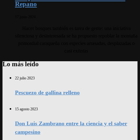
Repano
17 junio 2024
Hacer bosques también es tarea de gente: una iniciativa
silenciosa y desinteresada se ha propuesto repoblar la montaña
primordial caraqueña con especies arrasadas, desplazadas o
casi extintas
Lo más leído
22 julio 2023
Pescuezo de gallina relleno
15 agosto 2023
Don Luis Zambrano entre la ciencia y el saber
campesino