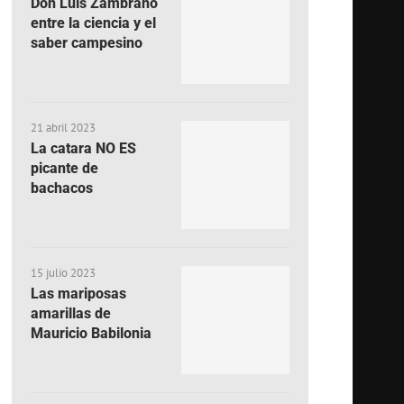
Don Luis Zambrano
entre la ciencia y el
saber campesino
21 abril 2023
La catara NO ES
picante de
bachacos
15 julio 2023
Las mariposas
amarillas de
Mauricio Babilonia