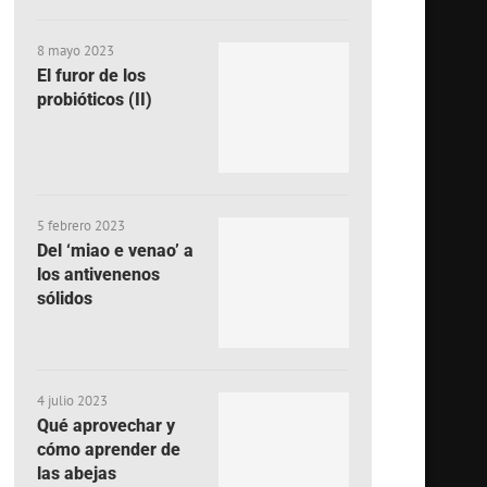
8 mayo 2023
El furor de los
probióticos (II)
5 febrero 2023
Del ‘miao e venao’ a
los antivenenos
sólidos
4 julio 2023
Qué aprovechar y
cómo aprender de
las abejas